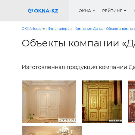
ОКНА
РЕЙТИНГ
OKNA-kz.com
Фото галерея
Компания Данас
Объекты компан
Объекты компании «Д
Пласти
Окна
Расчет 
Окна
Окна
Акции 
Деревя
Услуги
Ремонт
Двери 
Галере
Изготовленная продукция компании Да
Двери
Работа
Перего
Профил
Систем
Подоко
Сетки 
Рейтин
Медиа
Ворота
Подоко
Куплю о
Ворота
Работа 
Решетк
Защитн